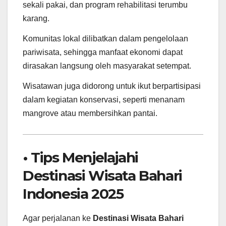
sekali pakai, dan program rehabilitasi terumbu
karang.
Komunitas lokal dilibatkan dalam pengelolaan
pariwisata, sehingga manfaat ekonomi dapat
dirasakan langsung oleh masyarakat setempat.
Wisatawan juga didorong untuk ikut berpartisipasi
dalam kegiatan konservasi, seperti menanam
mangrove atau membersihkan pantai.
• Tips Menjelajahi
Destinasi Wisata Bahari
Indonesia 2025
Agar perjalanan ke
Destinasi Wisata Bahari