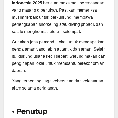
Indonesia 2025
berjalan maksimal, perencanaan
yang matang diperlukan. Pastikan memeriksa
musim terbaik untuk berkunjung, membawa
perlengkapan snorkeling atau diving pribadi, dan
selalu menghormati aturan setempat.
Gunakan jasa pemandu lokal untuk mendapatkan
pengalaman yang lebih autentik dan aman. Selain
itu, dukung usaha kecil seperti warung makan dan
penginapan lokal untuk membantu perekonomian
daerah.
Yang terpenting, jaga kebersihan dan kelestarian
alam selama perjalanan.
• Penutup