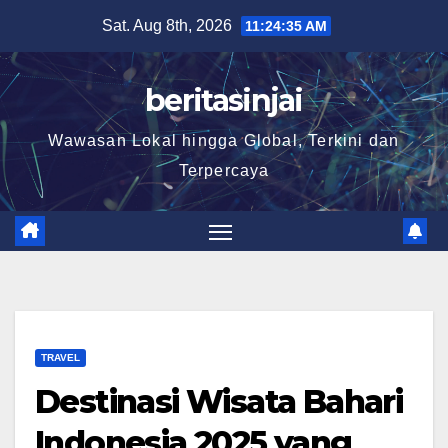
Skip
Sat. Aug 8th, 2026
11:24:36 AM
to
content
beritasinjai
Wawasan Lokal hingga Global, Terkini dan
Terpercaya
TRAVEL
Destinasi Wisata Bahari
Indonesia 2025 yang