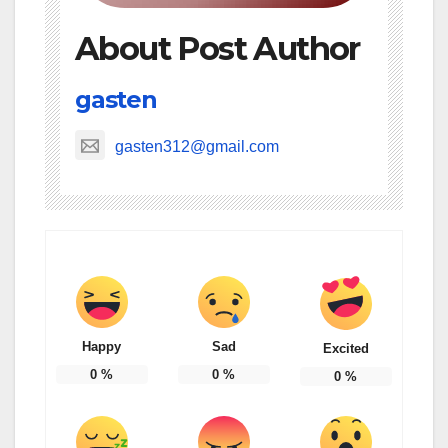
About Post Author
gasten
gasten312@gmail.com
Happy
Sad
Excited
0
%
0
%
0
%