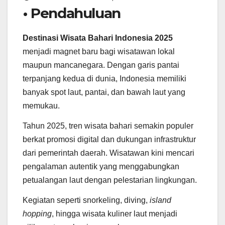
• Pendahuluan
Destinasi Wisata Bahari Indonesia 2025
menjadi magnet baru bagi wisatawan lokal
maupun mancanegara. Dengan garis pantai
terpanjang kedua di dunia, Indonesia memiliki
banyak spot laut, pantai, dan bawah laut yang
memukau.
Tahun 2025, tren wisata bahari semakin populer
berkat promosi digital dan dukungan infrastruktur
dari pemerintah daerah. Wisatawan kini mencari
pengalaman autentik yang menggabungkan
petualangan laut dengan pelestarian lingkungan.
Kegiatan seperti snorkeling, diving,
island
hopping
, hingga wisata kuliner laut menjadi