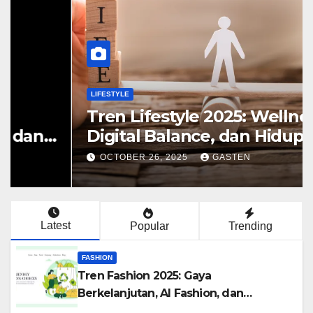
FASHION
Tren Fashion 2025: Gaya
Berkelanjutan, AI Fashion, dan
Revolusi Personal Style
OCTOBER 26, 2025
GASTEN
Latest
Popular
Trending
FASHION
Tren Fashion 2025: Gaya
Berkelanjutan, AI Fashion, dan
Revolusi Personal Style