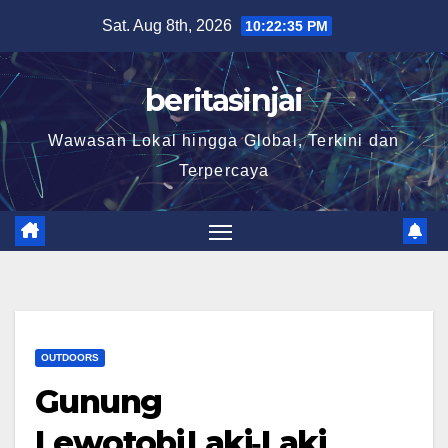
Skip
Sat. Aug 8th, 2026
10:22:35 PM
to
content
beritasinjai
Wawasan Lokal hingga Global, Terkini dan
Terpercaya
OUTDOORS
Gunung
Lewotobi Laki‑Laki