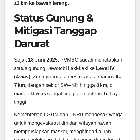
±3 km ke bawah lereng
.
Status Gunung &
Mitigasi Tanggap
Darurat
Sejak
18 Juni 2025
, PVMBG sudah menetapkan
status gunung Lewotobi Laki‑Laki ke
Level IV
(Awas)
. Zona peringatan resmi adalah radius
6–
7 km
, dengan sektor SW–NE hingga
8 km
, di
mana aktivitas sangat tinggi dan potensi bahaya
tinggi.
Kementerian ESDM dan BNPB mendesak warga
untuk mengevakuasi diri dari wilayah rawan,
mempersiapkan masker, menghindari aliran
sungai untuk cegah lahar jika hujan deras terjadi.