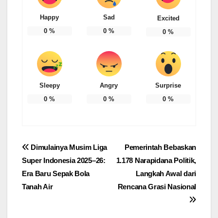
Happy
Sad
Excited
0
%
0
%
0
%
Sleepy
Angry
Surprise
0
%
0
%
0
%
Post
Dimulainya Musim Liga
Pemerintah Bebaskan
Super Indonesia 2025–26:
1.178 Narapidana Politik,
navigation
Era Baru Sepak Bola
Langkah Awal dari
Tanah Air
Rencana Grasi Nasional