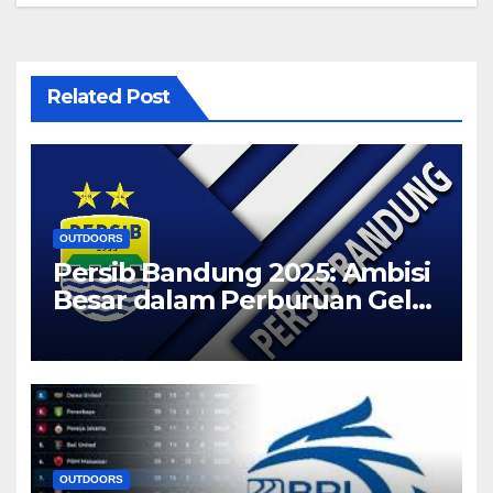
Related Post
OUTDOORS
Persib Bandung 2025: Ambisi
Besar dalam Perburuan Gelar
Liga 1
OUTDOORS