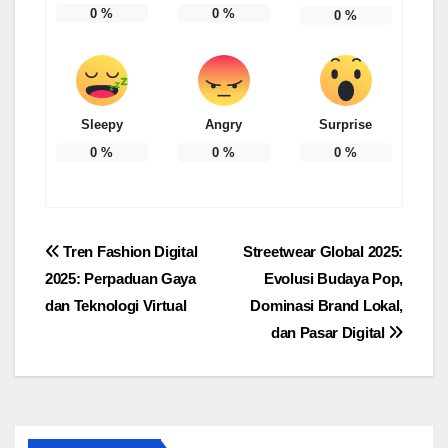
0
%
0
%
0
%
Sleepy
Angry
Surprise
0
%
0
%
0
%
Post
Tren Fashion Digital
Streetwear Global 2025:
2025: Perpaduan Gaya
Evolusi Budaya Pop,
navigation
dan Teknologi Virtual
Dominasi Brand Lokal,
dan Pasar Digital