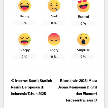
Happy
Sad
Excited
0
%
0
%
0
%
Sleepy
Angry
Surprise
0
%
0
%
0
%
Post
Internet Satelit Starlink
Blockchain 2025: Masa
Resmi Beroperasi di
Depan Keamanan Digital
navigation
Indonesia Tahun 2025
dan Ekonomi
Terdesentralisasi