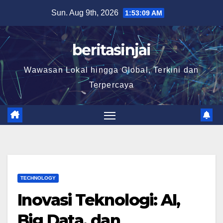
Skip
Sun. Aug 9th, 2026
1:53:10 AM
to
content
beritasinjai
Wawasan Lokal hingga Global, Terkini dan
Terpercaya
TECHNOLOGY
Inovasi Teknologi: AI,
Big Data, dan