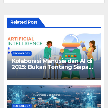
Related Post
TECHNOLOGY
Kolaborasi Manusia dan AI di
2025: Bukan Tentang Siapa
yang Menang, Tapi Siapa
yang Beradaptasi
TECHNOLOGY