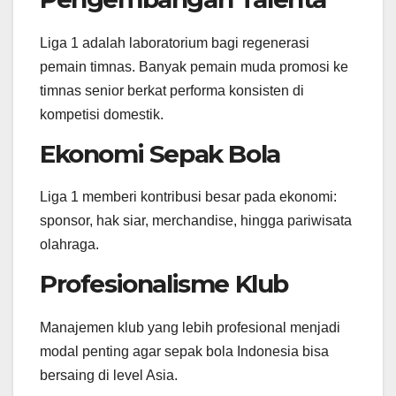
Liga 1 adalah laboratorium bagi regenerasi
pemain timnas. Banyak pemain muda promosi ke
timnas senior berkat performa konsisten di
kompetisi domestik.
Ekonomi Sepak Bola
Liga 1 memberi kontribusi besar pada ekonomi:
sponsor, hak siar, merchandise, hingga pariwisata
olahraga.
Profesionalisme Klub
Manajemen klub yang lebih profesional menjadi
modal penting agar sepak bola Indonesia bisa
bersaing di level Asia.