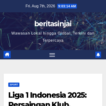
Skip
Fri. Aug 7th, 2026
9:03:15 AM
to
content
beritasinjai
Wawasan Lokal hingga Global, Terkini dan
Terpercaya
SPORT
Liga 1 Indonesia 2025:
Persaingan Klub,