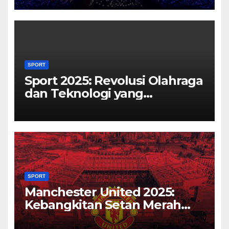
Generasi Baru
SPORT
Sport 2025: Revolusi Olahraga
dan Teknologi yang
Mengubah Performa Atlet
Indonesia
SPORT
Manchester United 2025:
Kebangkitan Setan Merah
dan Target Juara