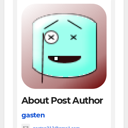
About Post Author
gasten