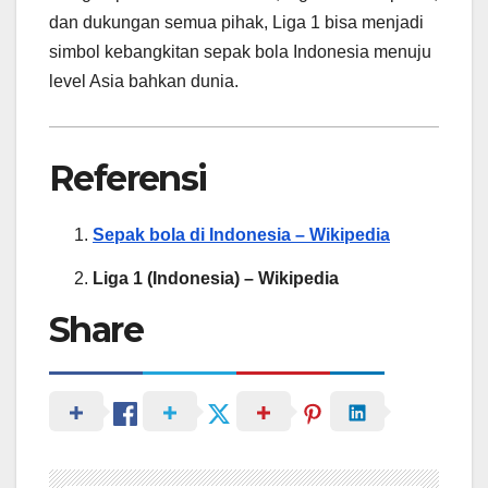
dan dukungan semua pihak, Liga 1 bisa menjadi
simbol kebangkitan sepak bola Indonesia menuju
level Asia bahkan dunia.
Referensi
Sepak bola di Indonesia – Wikipedia
Liga 1 (Indonesia) – Wikipedia
Share