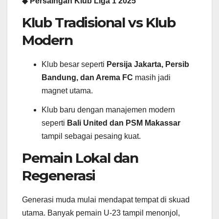
◆
Persaingan Klub Liga 1 2025
Klub Tradisional vs Klub
Modern
Klub besar seperti
Persija Jakarta, Persib
Bandung, dan Arema FC
masih jadi
magnet utama.
Klub baru dengan manajemen modern
seperti
Bali United dan PSM Makassar
tampil sebagai pesaing kuat.
Pemain Lokal dan
Regenerasi
Generasi muda mulai mendapat tempat di skuad
utama. Banyak pemain U-23 tampil menonjol,