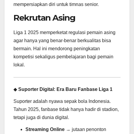
mempersiapkan diri untuk timnas senior.
Rekrutan Asing
Liga 1 2025 memperketat regulasi pemain asing
agar hanya yang benar-benar berkualitas bisa
bermain. Hal ini mendorong peningkatan
kompetisi sekaligus pembelajaran bagi pemain
lokal.
◆
Suporter Digital: Era Baru Fanbase Liga 1
Suporter adalah nyawa sepak bola Indonesia.
Tahun 2025, fanbase tidak hanya hadir di stadion,
tetapi juga di dunia digital.
Streaming Online
→ jutaan penonton