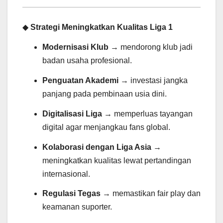
◆
Strategi Meningkatkan Kualitas Liga 1
Modernisasi Klub
→ mendorong klub jadi
badan usaha profesional.
Penguatan Akademi
→ investasi jangka
panjang pada pembinaan usia dini.
Digitalisasi Liga
→ memperluas tayangan
digital agar menjangkau fans global.
Kolaborasi dengan Liga Asia
→
meningkatkan kualitas lewat pertandingan
internasional.
Regulasi Tegas
→ memastikan fair play dan
keamanan suporter.