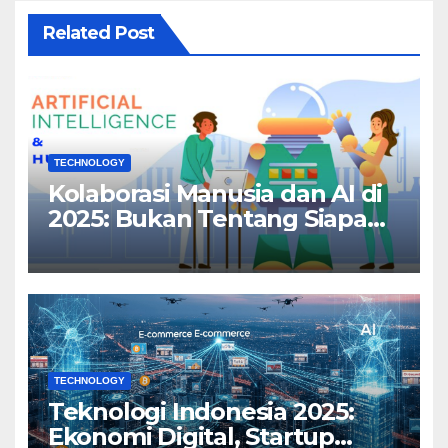
Related Post
TECHNOLOGY
Kolaborasi Manusia dan AI di
2025: Bukan Tentang Siapa
yang Menang, Tapi Siapa
yang Beradaptasi
TECHNOLOGY
Teknologi Indonesia 2025:
Ekonomi Digital, Startup