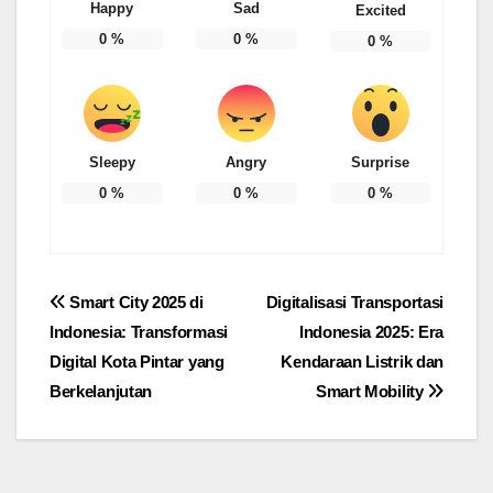
Happy
Sad
Excited
0
%
0
%
0
%
Sleepy
Angry
Surprise
0
%
0
%
0
%
Post
Smart City 2025 di
Digitalisasi Transportasi
Indonesia: Transformasi
Indonesia 2025: Era
navigation
Digital Kota Pintar yang
Kendaraan Listrik dan
Berkelanjutan
Smart Mobility