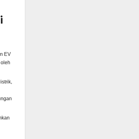
i
an EV
 oleh
strik,
kungan
ahkan