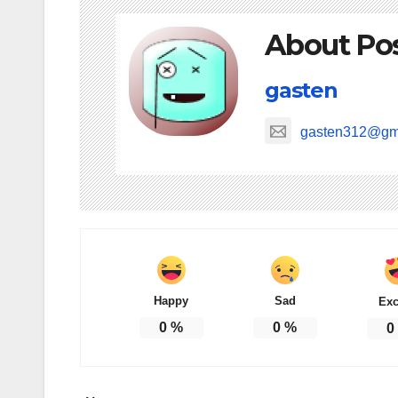
About Po
gasten
gasten312@gm
Happy
Sad
Exc
0
%
0
%
0