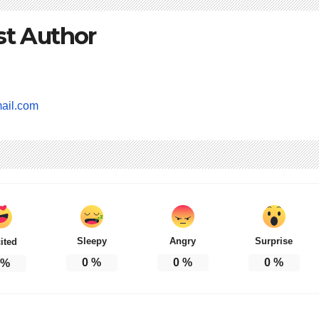
st Author
ail.com
Sleepy
Angry
Surprise
ited
0
%
0
%
0
%
%