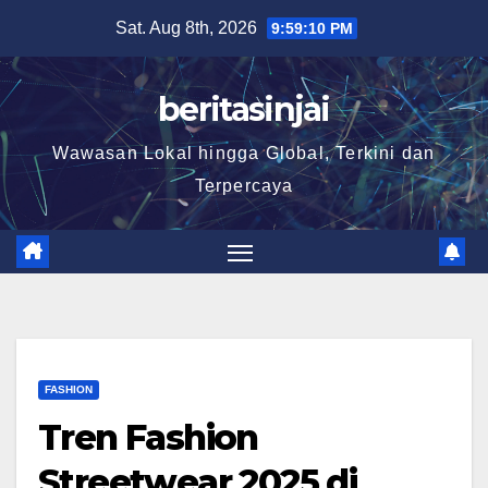
Skip
Sat. Aug 8th, 2026
9:59:11 PM
to
content
beritasinjai
Wawasan Lokal hingga Global, Terkini dan
Terpercaya
FASHION
Tren Fashion
Streetwear 2025 di