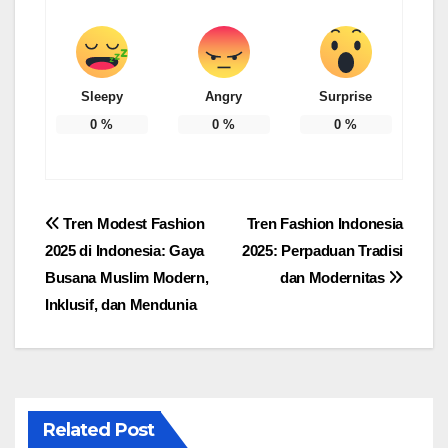
Sleepy
Angry
Surprise
0
%
0
%
0
%
Post
Tren Modest Fashion
Tren Fashion Indonesia
2025 di Indonesia: Gaya
2025: Perpaduan Tradisi
navigation
Busana Muslim Modern,
dan Modernitas
Inklusif, dan Mendunia
Related Post