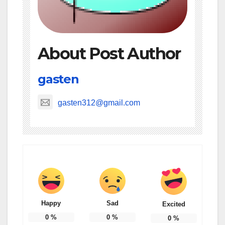
About Post Author
gasten
gasten312@gmail.com
Happy
Sad
Excited
0
%
0
%
0
%